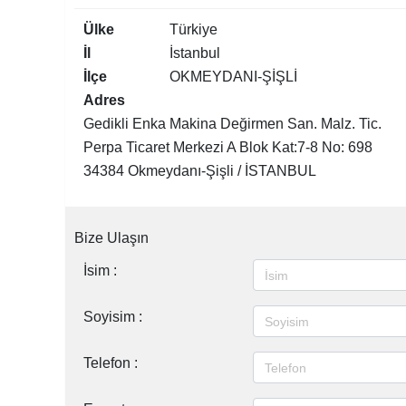
Ülke
Türkiye
İl
İstanbul
İlçe
OKMEYDANI-ŞİŞLİ
Adres
Gedikli Enka Makina Değirmen San. Malz. Tic.
Perpa Ticaret Merkezi A Blok Kat:7-8 No: 698
34384 Okmeydanı-Şişli / İSTANBUL
Bize Ulaşın
İsim :
Soyisim :
Telefon :