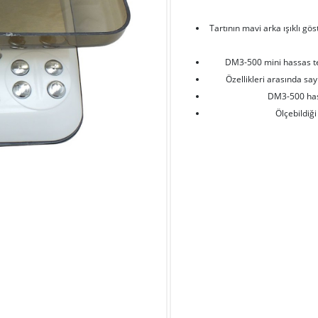
Tartının mavi arka ışıklı g
DM3-500 mini hassas ter
Özellikleri arasında sa
DM3-500 hassa
Ölçebildiği 
Tera
Al