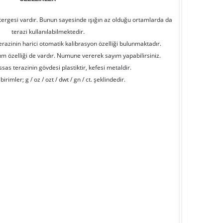
östergesi vardır. Bunun sayesinde ışığın az olduğu ortamlarda da
terazi kullanılabilmektedir.
azinin harici otomatik kalibrasyon özelliği bulunmaktadır.
yım özelliği de vardır. Numune vererek sayım yapabilirsiniz.
s terazinin gövdesi plastiktir, kefesi metaldir.
birimler; g / oz / ozt / dwt / gn / ct. şeklindedir.
zinin dara alabilme özelliği mevcuttur.
ım satım işlerinde kullanılmamaktadır.