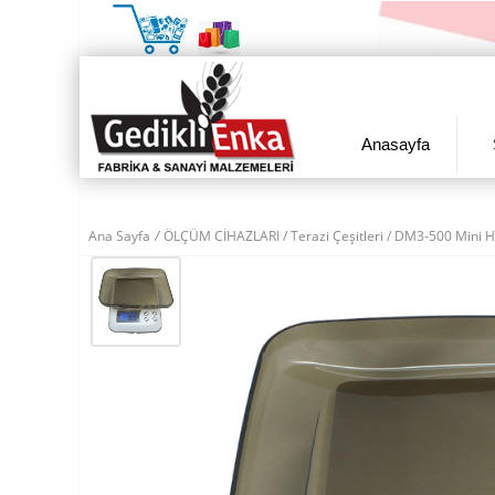
Anasayfa
Ana Sayfa
/
ÖLÇÜM CİHAZLARI
/
Terazi Çeşitleri
/ DM3-500 Mini H